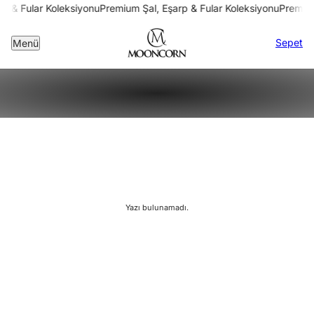
p & Fular Koleksiyonu
Premium Şal, Eşarp & Fular Koleksiyonu
Premium
Sepet
Menü
Yazı bulunamadı.