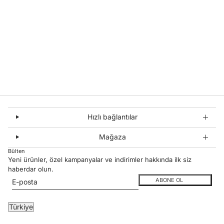
Hızlı bağlantılar
Mağaza
Bülten
Yeni ürünler, özel kampanyalar ve indirimler hakkında ilk siz
haberdar olun.
E-posta
Bu site hCaptcha ile korunuyor. Ayrıca bu site için hCaptcha
Gizlilik Politikası
ve
ABONE OL
Ülke seçici
Türkiye