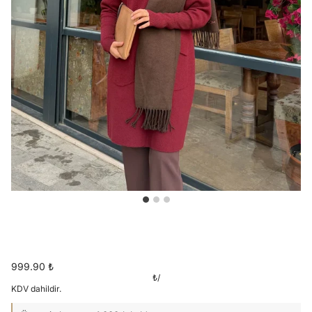
999.90 ₺
₺
/
KDV dahildir.