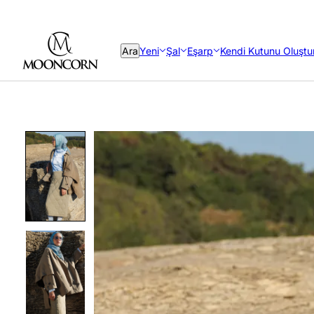
Ara
Yeni
Şal
Eşarp
Kendi Kutunu Oluştu