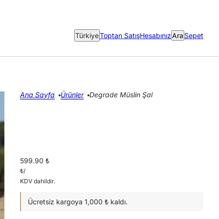
Ülke seçici
Türkiye
Toptan Satış
Hesabınız
Ara
Sepet
Ana Sayfa
Ürünler
Degrade Müslin Şal
599.90 ₺
₺
/
KDV dahildir.
Ücretsiz kargoya 1,000 ₺ kaldı.