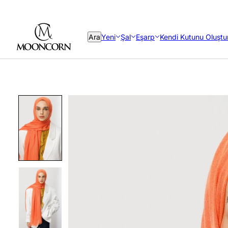
Ara
Yeni
Şal
Eşarp
Kendi Kutunu Oluştu