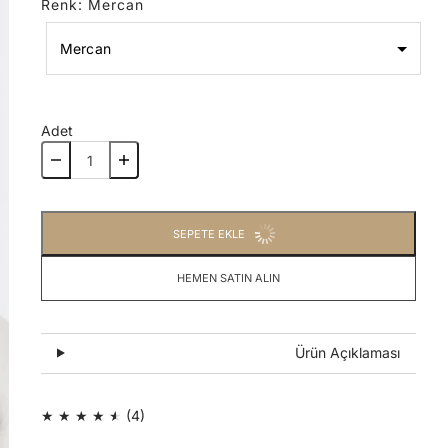
Renk
:
Mercan
Mercan
Renk
Adet
Mercan
SEPETE EKLE
HEMEN SATIN ALIN
Ürün Açıklaması