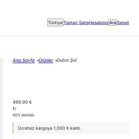
Ülke seçici
Türkiye
Toptan Satış
Hesabınız
Ara
Sepet
Ana Sayfa
Ürünler
Dubai Şal
499.90 ₺
₺
/
KDV dahildir.
Ücretsiz kargoya 1,000 ₺ kaldı.