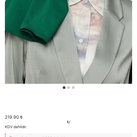
219.90 ₺
₺
/
KDV dahildir.