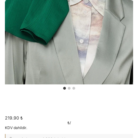
219.90 ₺
₺
/
KDV dahildir.