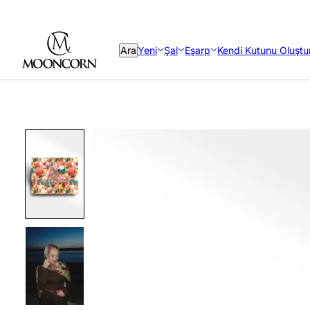
Ara
Yeni
Şal
Eşarp
Kendi Kutunu Oluştu