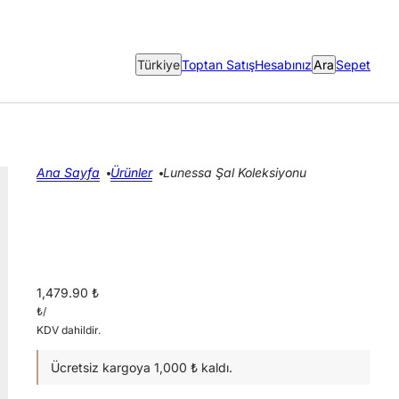
Ülke seçici
Türkiye
Toptan Satış
Hesabınız
Ara
Sepet
Ana Sayfa
Ürünler
Lunessa Şal Koleksiyonu
1,479.90 ₺
₺
/
KDV dahildir.
Ücretsiz kargoya 1,000 ₺ kaldı.