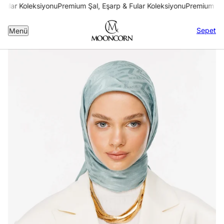
Fular Koleksiyonu
Premium Şal, Eşarp & Fular Koleksiyonu
Premium Şal
Sepet
Menü