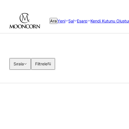
Ara
Yeni
Şal
Eşarp
Kendi Kutunu Oluştu
Sırala
Sırala
Filtrele