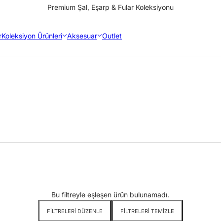
Premium Şal, Eşarp & Fular Koleksiyonu
r
Koleksiyon Ürünleri
Aksesuar
Outlet
Bu filtreyle eşleşen ürün bulunamadı.
FILTRELERI DÜZENLE
FILTRELERI TEMIZLE