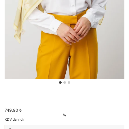
749.90 ₺
₺
/
KDV dahildir.