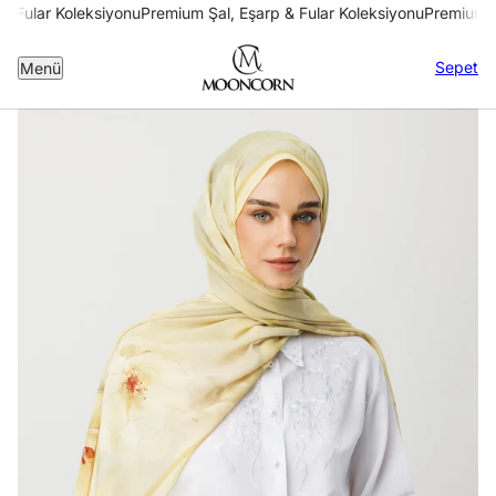
& Fular Koleksiyonu
Premium Şal, Eşarp & Fular Koleksiyonu
Premium Şa
Sepet
Menü